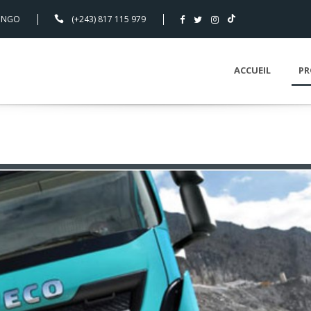
CONGO
(+243) 817 115 979
ACCUEIL
PR