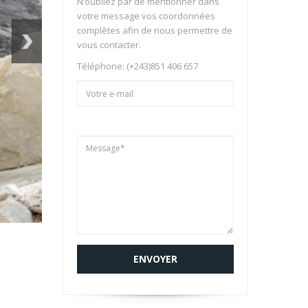
N’oubliez par de mentionner dans
votre message vos coordonnées
complètes afin de nous permettre de
vous contacter.
Téléphone: (+243)851 406 657