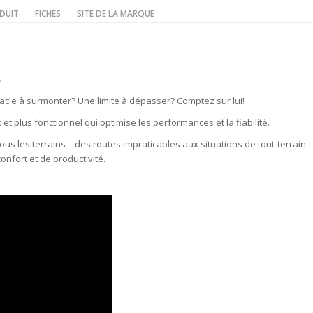
DUIT
FICHES
SITE DE LA MARQUE
​
acle à surmonter? Une limite à dépasser? Comptez sur lui!
t plus fonctionnel qui o​ptimise les performances et la fiabilité.
tous les terrains – des routes impraticables aux situations de tout-terrain –
onfort et de productivité.