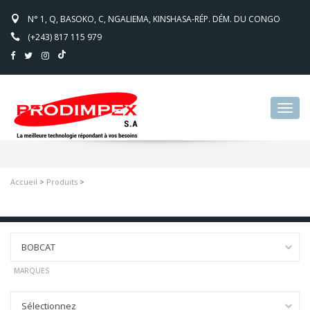
N° 1, Q, BASOKO, C, NGALIEMA, KINSHASA-RÉP. DÉM. DU CONGO
(+243) 817 115 979
Toggl
navig
Accueil
>
Produits
>
BOBCAT
MARQUES
Sélectionnez